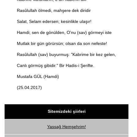
Rasûlullah ölmedi, mahşere dek diridir
Salat, Selam edersen; kesinlikle ulaşır!
Hamdi; sen de gönülden, O'nu (sav) görmeyi iste
Mutlak bir gün görürsün; olsan da son nefeste!
Rasûlullah (sav) buyurmuş: "Kabrime bir kez gelen,
Canlı görmüş gibidir." Bir Hadis-i Şerifte.
Mustafa GÜL (Hamdi)
(25.04.2017)
Sitemizdeki şiirleri
Yassağ Hemşehrim!