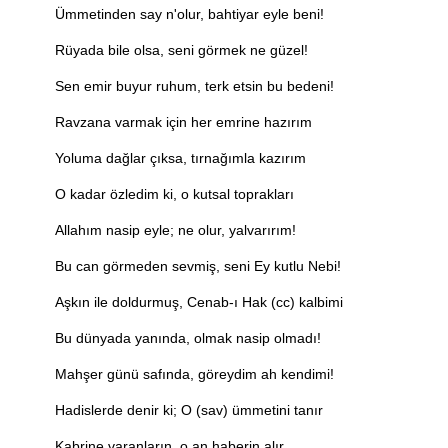
Ümmetinden say n'olur, bahtiyar eyle beni!
Rüyada bile olsa, seni görmek ne güzel!
Sen emir buyur ruhum, terk etsin bu bedeni!
Ravzana varmak için her emrine hazırım
Yoluma dağlar çıksa, tırnağımla kazırım
O kadar özledim ki, o kutsal toprakları
Allahım nasip eyle; ne olur, yalvarırım!
Bu can görmeden sevmiş, seni Ey kutlu Nebi!
Aşkın ile doldurmuş, Cenab-ı Hak (cc) kalbimi
Bu dünyada yanında, olmak nasip olmadı!
Mahşer günü safında, göreydim ah kendimi!
Hadislerde denir ki; O (sav) ümmetini tanır
Kabrine varanların, o an haberin alır