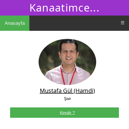
Kanaatimce...
☰
Anasayfa
Mustafa Gül (Hamdi)
Şair
Kimdir ?