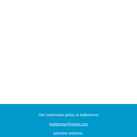
Site hakkındaki görüş ve katkılarınızı
halildogan@gmail.com
adresine bildiriniz.