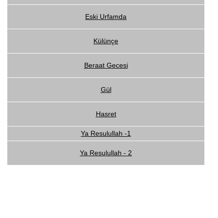
Eski Urfamda
Külünçe
Beraat Gecesi
Gül
Hasret
Ya Resulullah -1
Ya Resulullah - 2