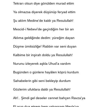
Tekrarı olsun diye gönülden murad ettim
Ya olmazsa diyerek düşünüp feryad ettim
Şu aklım Medine'de kaldı ya Resulullah!
Mescid-i Nebevi'de geçirdiğim her bir an
Aklıma geldiğinde dedim: yüreğim dayan
Düşme ümitsizliğe! Rabbin var seni duyan
Kalbime bir inşirah doldu ya Resulullah!
Nurunu izleyerek aşkla Uhud'a vardım
Bugünden o günlere hayâlen köprü kurdum
Sahabelerin gibi seni bekleyip durdum
Gözlerim ufuklara daldı ya Resulullah!
Ah!.. Şimdi gel deseler cennet bahçen Ravza'ya
El açıp dua etsem hem yalvarsam Mevla'ya