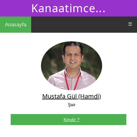
Kanaatimce...
☰
Anasayfa
Mustafa Gül (Hamdi)
Şair
Kimdir ?