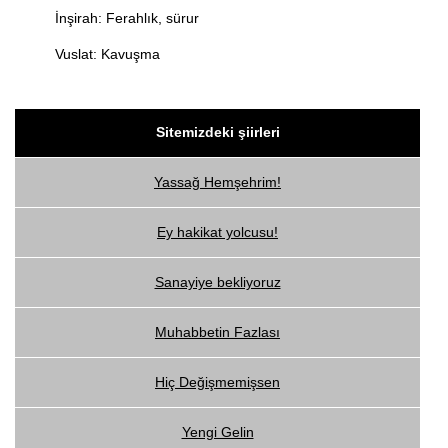
İnşirah: Ferahlık, sürur
Vuslat: Kavuşma
Sitemizdeki şiirleri
Yassağ Hemşehrim!
Ey hakikat yolcusu!
Sanayiye bekliyoruz
Muhabbetin Fazlası
Hiç Değişmemişsen
Yengi Gelin