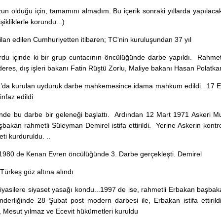
uzun olduğu için, tamamını almadım. Bu içerik sonraki yıllarda yapılac
şikliklerle korundu...)
ilan edilen Cumhuriyetten itibaren; TC'nin kuruluşundan 37 yıl
du içinde ki bir grup cuntacının öncülüğünde darbe yapıldı. Rahme
res, dış işleri bakanı Fatin Rüştü Zorlu, Maliye bakanı Hasan Polatka
’da kurulan uyduruk darbe mahkemesince idama mahkum edildi. 17 E
infaz edildi
inde bu darbe bir geleneği başlattı. Ardından 12 Mart 1971 Askeri Muh
bakan rahmetli Süleyman Demirel istifa ettirildi. Yerine Askerin kontr
i kurduruldu. ..
 1980 de Kenan Evren öncülüğünde 3. Darbe gerçekleşti. Demirel
Türkeş göz altına alındı
siyasilere siyaset yasağı kondu...1997 de ise, rahmetli Erbakan başbak
önderliğinde 28 Şubat post modern darbesi ile, Erbakan istifa ettiril
, Mesut yılmaz ve Ecevit hükümetleri kuruldu