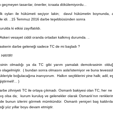
 geçmeyen tasarılar, öneriler, icraata dökülemiyordu...
lk oyları ile hükümeti seçiyor lakin; davul hükümetin boynunda,
nde idi. ..15 Temmuz 2016 darbe teşebbüsünden sonra
rulda ki etkisi zayıflatıldı.
Askeri vesayet ciddi oranda ortadan kalkmış durumda. ..
 askerin darbe geleneği sadece TC de mi başladı ?
i HAYIR!
sinin olmadığı ya da TC gibi yarım yamalak demokrasinin olduğ
 olagelmiştir. ( bundan sonra olmasını asla!istemiyor ve buna tevessü
ükleriyle boğulacağına inanıyorum. Halkın seçtiklerini yine halk; adil, eş
iştirmeli!... )
arbe zihniyeti TC ile ortaya çıkmadı. Osmanlı bakiyesi olan TC, her ne
ış olsa da; kurum kuruluş ve gelenekler olarak Osmanlı’nın renklerini
de bunun izlerini görmek mümkündür. Osmanlı yeniçeri baş kaldırılar
ği yüz yıllar boyu devam etmiştir.