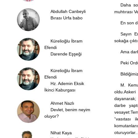
Daha so
Abdullah Canbeyli
muhtırası Ver
Bırası Urfa babo
En son d
Sayın Er
sokağa çıktı
Kürelioğlu İbram
Efendi
Ama darb
Darende Eşşeği
Peki Ord
Kürelioğlu İbram
Bildiğimi
Efendi
Hz. Ademin Eksik
M. Kema
İkinci Kaburgası
oldu.Asker
dayanarak; 
Ahmet Nazlı
darbe yapt
Devlet, benim neyim
vesayet:Teme
oluyor?
“vasıtası 
komutanları
oturuyorlar..
Nihat Kaya