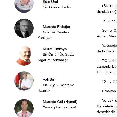
Şûle Ural
(Bildiri 
Şiir Gibisin Kadın
de ufak deği
1923 de 
Mustafa Erdoğan
Sonra Or
Çok Sık Yapılan
Adnan Mende
Yanlışlar
Yassıada
Murat Çiftkaya
de bu karar 
Bir Ömür, Üç Saate
Sığar mı Arkadaş?
TC tarih
zamanki Baş
Erim hükümet
Veli Sırım
12 Eylül
En Büyük Depreme
Hazırlık
Erbakan 
Ve eski 
Mustafa Gül (Hamdi)
Bir çetesi 
Yassağ Hemşehrim!
desteklediği