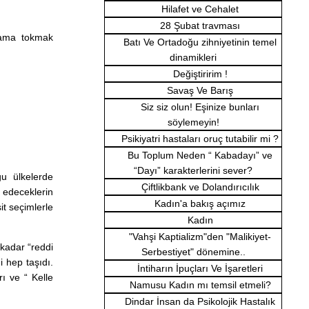
Hilafet ve Cehalet
28 Şubat travması
 ama tokmak
Batı Ve Ortadoğu zihniyetinin temel
dinamikleri
Değiştiririm !
Savaş Ve Barış
Siz siz olun! Eşinize bunları
söylemeyin!
Psikiyatri hastaları oruç tutabilir mi ?
Bu Toplum Neden “ Kabadayı” ve
“Dayı” karakterlerini sever?
u ülkelerde
Çiftlikbank ve Dolandırıcılık
l edeceklerin
Kadın'a bakış açımız
it seçimlerle
Kadın
"Vahşi Kaptializm"den "Malikiyet-
 kadar “reddi
Serbestiyet" dönemine..
 hep taşıdı.
İntiharın İpuçları Ve İşaretleri
ı ve “ Kelle
Namusu Kadın mı temsil etmeli?
Dindar İnsan da Psikolojik Hastalık