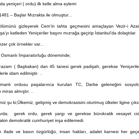
a yeniçeri ( ordu) ilk kelle alma eylemi
481 – Başlar Mızrakta ile olmuştur...
 ölümünü gizleyerek Cem’in tahta geçmesini amaçlayan Vezir-i Az
yı katleden Yeniçeriler başını mızrağa geçirip İstanbul’da dolaştılar.
zer çok örnekler var...
ık Osmanlı İmparatorluğu döneminde;
azam ( Başbakan) dan 45 tanesi gerek padişah, gerekse Yeniçeriler
rle idam edilmiştir. ..
manlı ordusu paşalarınca kurulan TC, Darbe geleneğini sosyoloj
miras almıştır. ..
z şu ki;Ülkemiz, gelişmiş ve demokrasisini oturtmuş ülkeler ligine çıks
larda; gerek ordu, gerek yargı ve gerekse bürokratik vesayet ci
 Lakin demokratik cumhuriyet inşa edilemedi.
n ifade ve basın özgürlüğü, insan hakları, adalet karnesi her geçe
..