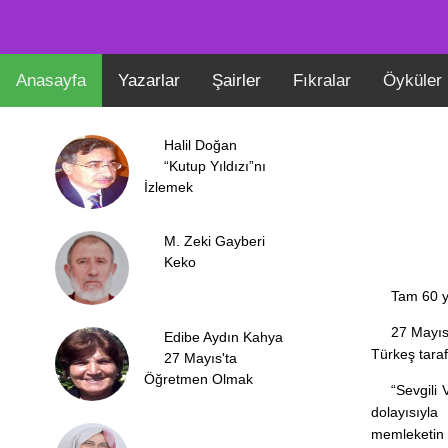
Anasayfa
Yazarlar
Şairler
Fıkralar
Öyküler
Halil Doğan
“Kutup Yıldızı”nı
İzlemek
M. Zeki Gayberi
Keko
Tam 60 y
27 Mayıs 
Edibe Aydın Kahya
Türkeş taraf
27 Mayıs'ta
Öğretmen Olmak
“Sevgili
dolayısıyl
memleketin i