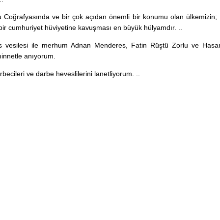
 Coğrafyasında ve bir çok açıdan önemli bir konumu olan ülkemizin; 
bir cumhuriyet hüviyetine kavuşması en büyük hülyamdır. ..
 vesilesi ile merhum Adnan Menderes, Fatin Rüştü Zorlu ve Hasan
innetle anıyorum.
becileri ve darbe heveslilerini lanetliyorum. ..