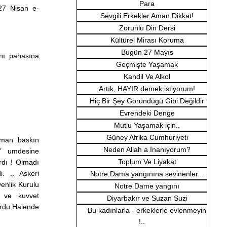
Para
27 Nisan e-
Sevgili Erkekler Aman Dikkat!
Zorunlu Din Dersi
Kültürel Mirası Koruma
Bugün 27 Mayıs
nı pahasına
Geçmişte Yaşamak
Kandil Ve Alkol
Artık, HAYIR demek istiyorum!
Hiç Bir Şey Göründügü Gibi Değildir
Evrendeki Denge
Mutlu Yaşamak için..
Güney Afrika Cumhuriyeti
aman baskın
Neden Allah a İnanıyorum?
a” umdesine
Toplum Ve Liyakat
rdı ! Olmadı
. .. Askeri
Notre Dama yangınına sevinenler...
venlik Kurulu
Notre Dame yangını
y ve kuvvet
Diyarbakır ve Suzan Suzi
ordu.Halende
Bu kadınlarla - erkeklerle evlenmeyin
!..