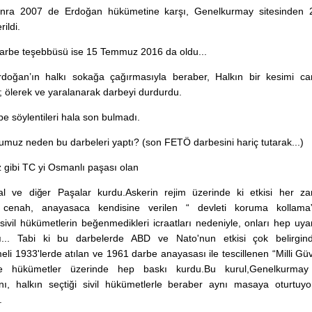
nra 2007 de Erdoğan hükümetine karşı, Genelkurmay sitesinden 
ildi.
arbe teşebbüsü ise 15 Temmuz 2016 da oldu...
doğan’ın halkı sokağa çağırmasıyla beraber, Halkın bir kesimi ca
; ölerek ve yaralanarak darbeyi durdurdu.
e söylentileri hala son bulmadı.
umuz neden bu darbeleri yaptı? (son FETÖ darbesini hariç tutarak...)
z gibi TC yi Osmanlı paşası olan
l ve diğer Paşalar kurdu.Askerin rejim üzerinde ki etkisi her z
i cenah, anayasaca kendisine verilen “ devleti koruma kollam
sivil hükümetlerin beğenmedikleri icraatları nedeniyle, onları hep uya
ı... Tabi ki bu darbelerde ABD ve Nato'nun etkisi çok belirgindi
li 1933'lerde atılan ve 1961 darbe anayasası ile tescillenen “Milli Gü
ile hükümetler üzerinde hep baskı kurdu.Bu kurul,Genelkurma
nı, halkın seçtiği sivil hükümetlerle beraber aynı masaya oturtuy
.