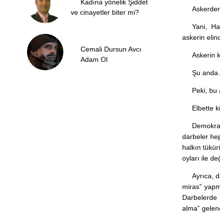
Kadına yönelik Şiddet
Askerden
ve cinayetler biter mi?
Yani, Ha
askerin eli
Cemali Dursun Avcı
Askerin ku
Adam Ol
Şu anda 
Peki, bu
Elbette k
Demokra
darbeler hep
halkın tükür
oyları ile değ
Ayrıca, d
miras” yapm
Darbelerde 
alma” gelene