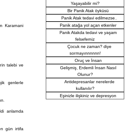
Yaşayabilir mi?
Bir Panik Atak öyküsü
Panik Atak tedavi edilmezse..
Panik atağa yol açan etkenler
am Karamani
Panik Atakda tedavi ve yaşam
felsefemiz
Çocuk ne zaman? diye
sormayınnnnnn!
Oruç ve İnsan
in talebi ve
Gelişmiş, Erdemli İnsan Nasıl
Olunur?
Antidepresanlar nerelerde
ik genlerle
kullanılır?
Eşinizle ilişkiniz ve depresyon
ın.
ddi anlamda
n gün irtifa