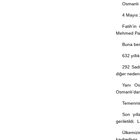
Osmanlı d
4 Mayıs 1
Fatih’in
Mehmed Paşa’
Buna ben
632 yıll
292 Sadr
diğer nedenle
Yanı Os
Osmanlı’dan 
Temennimi
Son yıl
geriletildi.
Ülkemizi
kaybediyor. 