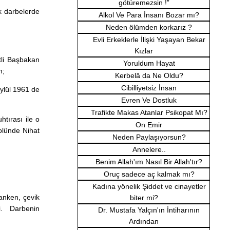
götüremezsin !”
ak darbelerde
Alkol Ve Para İnsanı Bozar mı?
Neden ölümden korkarız ?
Evli Erkeklerle İlişki Yaşayan Bekar
Kızlar
tli Başbakan
Yoruldum Hayat
n;
Kerbelâ da Ne Oldu?
Cibilliyetsiz İnsan
ylül 1961 de
Evren Ve Dostluk
Trafikte Makas Atanlar Psikopat Mı?
tırası ile o
On Emir
olünde Nihat
Neden Paylaşıyorsun?
Annelere..
Benim Allah'ım Nasıl Bir Allah'tır?
Oruç sadece aç kalmak mı?
Kadına yönelik Şiddet ve cinayetler
anken, çevik
biter mi?
di. Darbenin
Dr. Mustafa Yalçın'ın İntiharının
Ardından