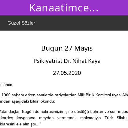
Kanaatimce...
Güzel Sözler
Bugün 27 Mayıs
Psikiyatrist Dr. Nihat Kaya
27.05.2020
ıl önce,
1960 sabahı erken saatlerde radyolardan Milli Birlik Komitesi üyesi Al
ından aşağıdaki bildiri okundu:
 Vatandaşlar, Bugün demokrasimizin içine düştüğü buhran ve son müess
a kardeş kavgasına meydan vermemek maksadıyla Türk Silahlı 
daresini ele almıştır...”