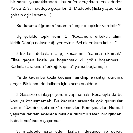
bir sorun yaşadıklarında ; bu sefer gerçekten terk ederler.
Ya da 2. 3. maddeye geçerler; 2. Maddede(ilişki yaşadıkları
şahsın eşini arama…)
Bu durumu öğrenen “adamın “ eşi ne tepkiler verebilir ?
Üç şekilde tepki verir: 1- “Kocamdır, erkektir, elinin
kiridir.Dönüp dolaşacağı yer evidir. Sel gider kum kalır…”
2-kızdan detayları alıp, kocasının “canına okumak”.
Eline geçen kozla ya boşanmak ki, çoğu boşanmaz…
Kadınlar arasında “erkeği kapma” yarışı başlamıştır…
Ya da kadın bu kozla kocasını sindirip, avantajlı duruma
geçer. Bir kısmı da intikam için kocasını aldatır.
3-Sessizce dinleyip, yorum yapmamak. Kocasıyla da bu
konuyu konuşmamak. Bu kadınlar arasında çok gururlular
vardır. “Üzerine getirmek” istemezler. Konuşmazlar. Normal
yaşama devam ederler.Kimisi de durumu zaten bildiğinden,
kabullendiğinden şaşırmaz…
3. maddede ısrar eden kızların düşünce ve duygu