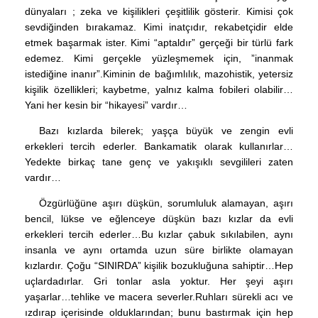
dünyaları ; zeka ve kişilikleri çeşitlilik gösterir. Kimisi çok
sevdiğinden bırakamaz. Kimi inatçıdır, rekabetçidir elde
etmek başarmak ister. Kimi “aptaldır” gerçeği bir türlü fark
edemez. Kimi gerçekle yüzleşmemek için, ”inanmak
istediğine inanır”.Kiminin de bağımlılık, mazohistik, yetersiz
kişilik özellikleri; kaybetme, yalnız kalma fobileri olabilir…
Yani her kesin bir “hikayesi” vardır…
Bazı kızlarda bilerek; yaşça büyük ve zengin evli
erkekleri tercih ederler. Bankamatik olarak kullanırlar…
Yedekte birkaç tane genç ve yakışıklı sevgilileri zaten
vardır…
Özgürlüğüne aşırı düşkün, sorumluluk alamayan, aşırı
bencil, lükse ve eğlenceye düşkün bazı kızlar da evli
erkekleri tercih ederler…Bu kızlar çabuk sıkılabilen, aynı
insanla ve aynı ortamda uzun süre birlikte olamayan
kızlardır. Çoğu “SINIRDA” kişilik bozukluğuna sahiptir…Hep
uçlardadırlar. Gri tonlar asla yoktur. Her şeyi aşırı
yaşarlar…tehlike ve macera severler.Ruhları sürekli acı ve
ızdırap içerisinde olduklarından; bunu bastırmak için hep