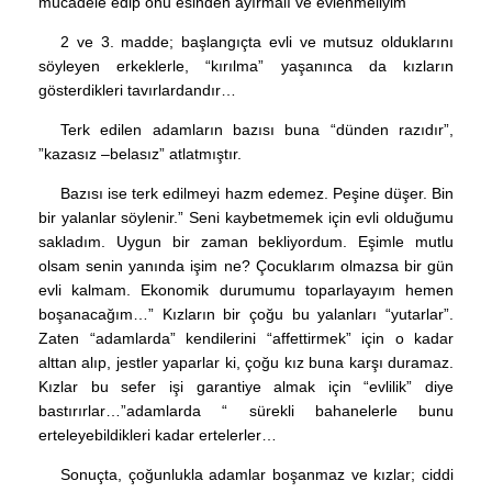
mücadele edip onu esinden ayırmalı ve evlenmeliyim
2 ve 3. madde; başlangıçta evli ve mutsuz olduklarını
söyleyen erkeklerle, “kırılma” yaşanınca da kızların
gösterdikleri tavırlardandır…
Terk edilen adamların bazısı buna “dünden razıdır”,
”kazasız –belasız” atlatmıştır.
Bazısı ise terk edilmeyi hazm edemez. Peşine düşer. Bin
bir yalanlar söylenir.” Seni kaybetmemek için evli olduğumu
sakladım. Uygun bir zaman bekliyordum. Eşimle mutlu
olsam senin yanında işim ne? Çocuklarım olmazsa bir gün
evli kalmam. Ekonomik durumumu toparlayayım hemen
boşanacağım…” Kızların bir çoğu bu yalanları “yutarlar”.
Zaten “adamlarda” kendilerini “affettirmek” için o kadar
alttan alıp, jestler yaparlar ki, çoğu kız buna karşı duramaz.
Kızlar bu sefer işi garantiye almak için “evlilik” diye
bastırırlar…”adamlarda “ sürekli bahanelerle bunu
erteleyebildikleri kadar ertelerler…
Sonuçta, çoğunlukla adamlar boşanmaz ve kızlar; ciddi