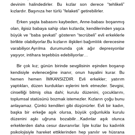
devinim halindedirler. Bu kızlar son derece “tehlikeli”
kızlardır. Başınıza her türlü “felaketi” getirebilirler.
Erken yaşta babasını kaybeden, Anne-babası boşanmış
olan, ilgisiz babaya sahip olan kızlarda; kendilerinden yaşca
büyük ve “baba şevkati” gösteren “tecrübeli” evli erkeklerle
birlikte olabiliyorlar.Bu kızların ilişkileri bağımlılık derecesine
varabiliyor.Ayrılma durumunda çok ağır depresyonlar
yaşıyor, intihara teşebbüs edebiliyorlar…
Bir çok kız; günün birinde sevgilisinin eşinden boşanıp
kendisiyle evleneceğine inanır, onun hayalini kurar. Bu
hemen hemen İMKANSIZDIR. Evli erkekler; yatırım
yaptıkları, düzen kurdukları eşlerini terk etmezler. Sevgisi,
cinselliği bitmiş olsa dahi; kurulu düzenini, çocuklarını,
toplumsal statüsünü bozmak istemezler. Kızların çoğu bunu
anlayamaz. Çünkü kendileri gibi düşünürler. Evli bir kadın,
başka bir erkeğe aşık olursa, büyük çoğunlukla kurulu
düzenini aşkı uğruna bozabilir…Kadınlar aşık olunca
erkeklerden daha cesur davranırlar. İşte kızlar bu kadınlık
psikolojisiyle hareket ettiklerinden hep yanılır ve hüsrana