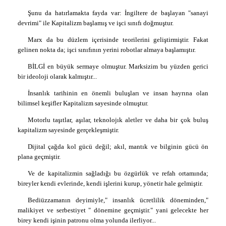
Şunu da hatırlamakta fayda var: İngiltere de başlayan "sanayi
devrimi" ile Kapitalizm başlamış ve işci sınıfı doğmuştur.
Marx da bu düzlem içerisinde teorilerini geliştirmiştir. Fakat
gelinen nokta da; işci sınıfının yerini robotlar almaya başlamıştır.
BİLGİ en büyük sermaye olmuştur. Marksizim bu yüzden gerici
bir ideoloji olarak kalmıştır...
İnsanlık tarihinin en önemli buluşları ve insan hayrına olan
bilimsel keşifler Kapitalizm sayesinde olmuştur.
Motorlu taşıtlar, aşılar, teknolojık aletler ve daha bir çok buluş
kapitalizm sayesinde gerçekleşmiştir.
Dijital çağda kol gücü değil; akıl, mantık ve bilginin gücü ön
plana geçmiştir.
Ve de kapitalizmin sağladığı bu özgürlük ve refah ortamında;
bireyler kendi evlerinde, kendi işlerini kurup, yönetir hale gelmiştir.
Bediüzzamanın deyimiyle," insanlık ücretlilik döneminden,"
malikiyet ve serbestiyet " dönemine geçmiştir." yani gelecekte her
birey kendi işinin patronu olma yolunda ilerliyor...