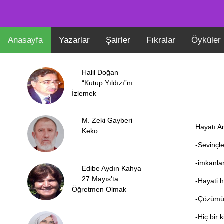
Anasayfa
Yazarlar
Şairler
Fıkralar
Öyküler
Halil Doğan
“Kutup Yıldızı”nı
İzlemek
M. Zeki Gayberi
Hayatı An
Keko
-Sevinçle
-imkanlar
Edibe Aydın Kahya
27 Mayıs'ta
-Hayati h
Öğretmen Olmak
-Çözümü 
-Hiç bir