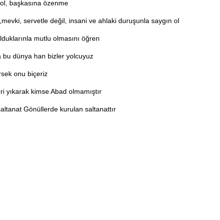
 ol, başkasına özenme
evki, servetle değil, insani ve ahlaki duruşunla saygın ol
olduklarınla mutlu olmasını öğren
 bu dünya han bizler yolcuyuz
rsek onu biçeriz
eri yıkarak kimse Abad olmamıştır
saltanat Gönüllerde kurulan saltanattır