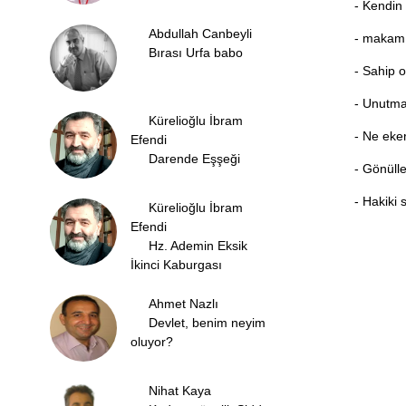
- Kendin
Abdullah Canbeyli
- makam,m
Bırası Urfa babo
- Sahip 
- Unutma
Kürelioğlu İbram
- Ne eke
Efendi
Darende Eşşeği
- Gönüll
- Hakiki 
Kürelioğlu İbram
Efendi
Hz. Ademin Eksik
İkinci Kaburgası
Ahmet Nazlı
Devlet, benim neyim
oluyor?
Nihat Kaya