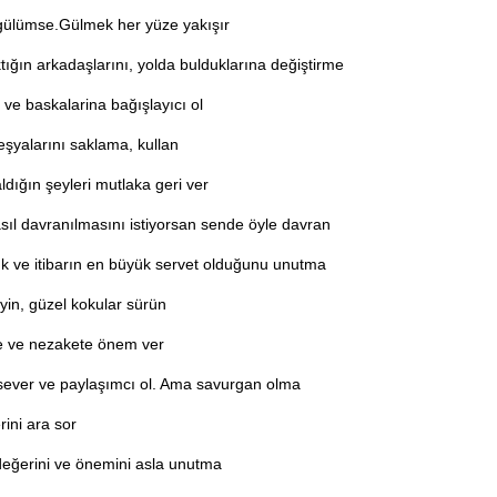
 gülümse.Gülmek her yüze yakışır
ktığın arkadaşlarını, yolda bulduklarına değiştirme
ve baskalarina bağışlayıcı ol
eşyalarını saklama, kullan
dığın şeyleri mutlaka geri ver
sıl davranılmasını istiyorsan sende öyle davran
ük ve itibarın en büyük servet olduğunu unutma
yin, güzel kokular sürün
ğe ve nezakete önem ver
sever ve paylaşımcı ol. Ama savurgan olma
rini ara sor
 değerini ve önemini asla unutma