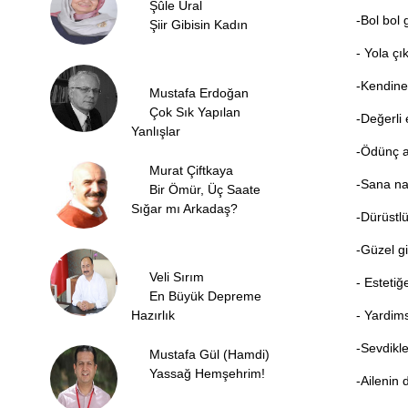
Şûle Ural
-Bol bol
Şiir Gibisin Kadın
- Yola çı
-Kendine 
Mustafa Erdoğan
Çok Sık Yapılan
-Değerli 
Yanlışlar
-Ödünç al
Murat Çiftkaya
-Sana na
Bir Ömür, Üç Saate
Sığar mı Arkadaş?
-Dürüstl
-Güzel gi
Veli Sırım
- Esteti
En Büyük Depreme
Hazırlık
- Yardim
-Sevdikle
Mustafa Gül (Hamdi)
Yassağ Hemşehrim!
-Ailenin