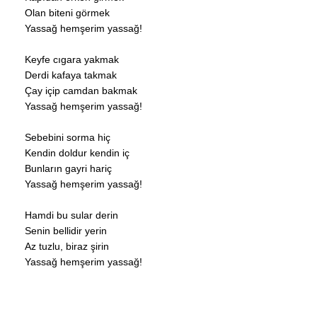
Olan biteni görmek
Yassağ hemşerim yassağ!
Keyfe cıgara yakmak
Derdi kafaya takmak
Çay içip camdan bakmak
Yassağ hemşerim yassağ!
Sebebini sorma hiç
Kendin doldur kendin iç
Bunların gayri hariç
Yassağ hemşerim yassağ!
Hamdi bu sular derin
Senin bellidir yerin
Az tuzlu, biraz şirin
Yassağ hemşerim yassağ!