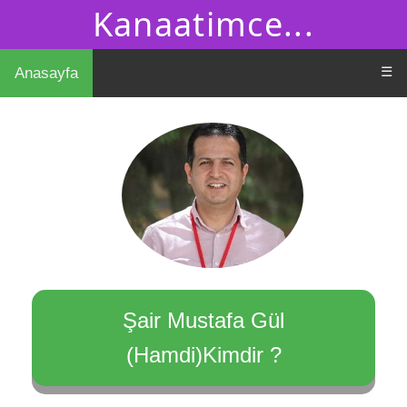
Kanaatimce...
☰
Anasayfa
Şair Mustafa Gül
(Hamdi)Kimdir ?