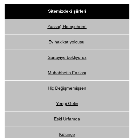
Sitemizdeki şiirleri
Yassağ Hemşehrim!
Ey hakikat yolcusu!
Sanayiye bekliyoruz
Muhabbetin Fazlası
Hiç Değişmemişsen
Yengi Gelin
Eski Urfamda
Külünçe